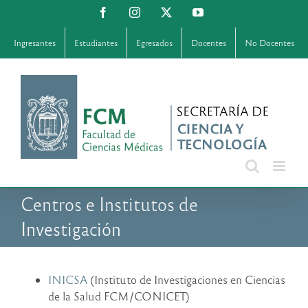
Saltar
Facebook
Instagram
X
YouTube
al
contenido
Ingresantes
Estudiantes
Egresados
Docentes
No Docentes
Centros e Institutos de
Investigación
INICSA
(Instituto de Investigaciones en Ciencias
de la Salud FCM/CONICET)