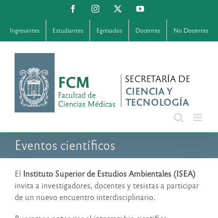
Saltar
Facebook
Instagram
X
YouTube
al
contenido
Ingresantes
Estudiantes
Egresados
Docentes
No Docentes
Eventos científicos
El
Instituto Superior de Estudios Ambientales (ISEA)
invita a investigadores, docentes y tesistas a participar
de un nuevo encuentro interdisciplinario.