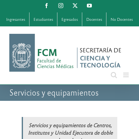
Saltar
Facebook
Instagram
X
YouTube
al
contenido
Ingresantes
Estudiantes
Egresados
Docentes
No Docentes
Servicios y equipamientos
Servicios y equipamientos de Centros,
Institutos y Unidad Ejecutora de doble