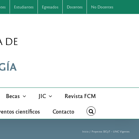
ntes
Estudiantes
Egresados
Docentes
No Docentes
Becas
JIC
Revista FCM
entos científicos
Contacto
Inicio
Proyectos SECyT – UNC Vigentes