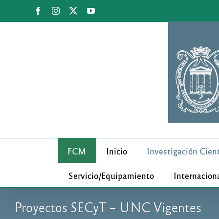
Saltar
Facebook
Instagram
X
YouTube
al
contenido
FCM
Inicio
Investigación Cient
Servicio/Equipamiento
Internacion
Proyectos SECyT – UNC Vigentes