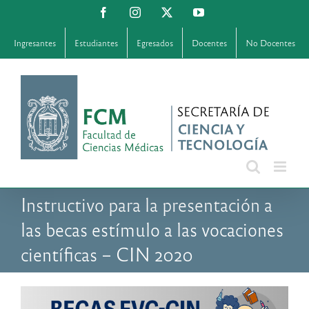
Saltar
Facebook
Instagram
X
YouTube
al
contenido
Ingresantes
Estudiantes
Egresados
Docentes
No Docentes
Instructivo para la presentación a
las becas estímulo a las vocaciones
científicas – CIN 2020