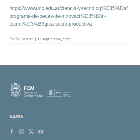
https://www.unc.edu.ar/
ciencia-y-tecnolog%C3%ADa/
programa-de-becas-de-innovaci%
C3%B3n-
tecnol%C3%B3gica-socio-
productiva
Por
Su Lazarte
|
14 septiembre, 2021
SEGUINOS