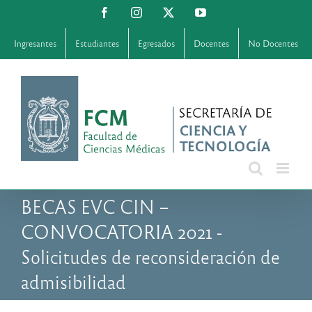
Saltar
Facebook
Instagram
X
YouTube
al
contenido
Ingresantes
Estudiantes
Egresados
Docentes
No Docentes
BECAS EVC CIN –
CONVOCATORIA 2021 -
Solicitudes de reconsideración de
admisibilidad