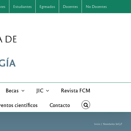
ntes
Estudiantes
Egresados
Docentes
No Docentes
Becas
JIC
Revista FCM
entos científicos
Contacto
Inicio
Novedades SeCyT