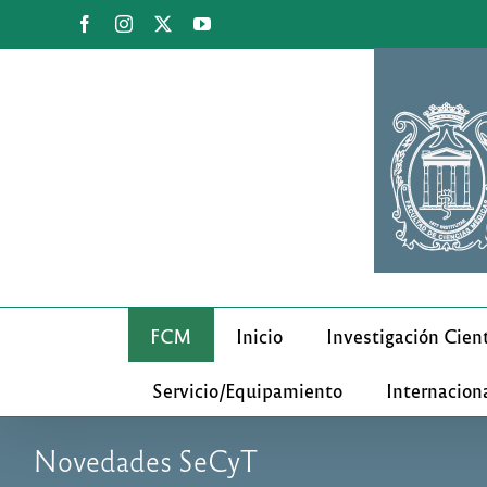
Saltar
Facebook
Instagram
X
YouTube
al
contenido
FCM
Inicio
Investigación Cient
Servicio/Equipamiento
Internacion
Novedades SeCyT