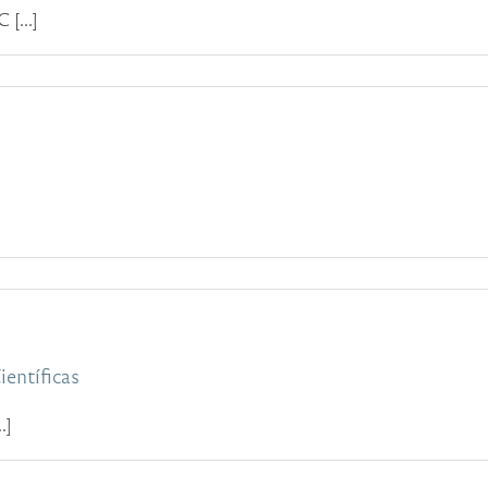
[...]
ientíficas
.]