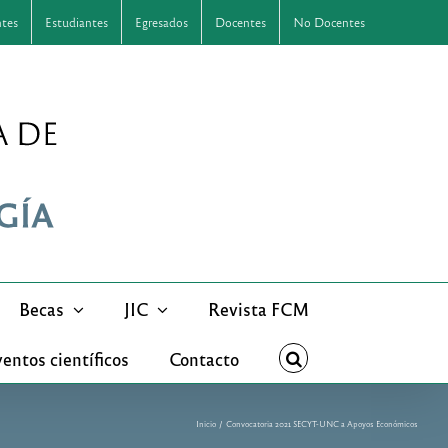
ntes
Estudiantes
Egresados
Docentes
No Docentes
Becas
JIC
Revista FCM
entos científicos
Contacto
Inicio
Convocatoria 2021 SECYT-UNC a Apoyos Económicos