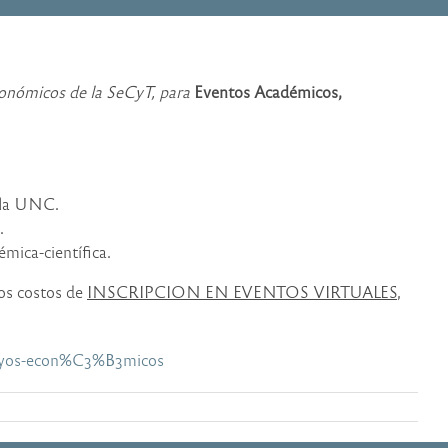
Económicos de la SeCyT, para
Eventos Académicos,
e la UNC.
.
émica-científica.
los costos de
INSCRIPCION EN EVENTOS VIRTUALES
,
poyos-econ%C3%B3micos