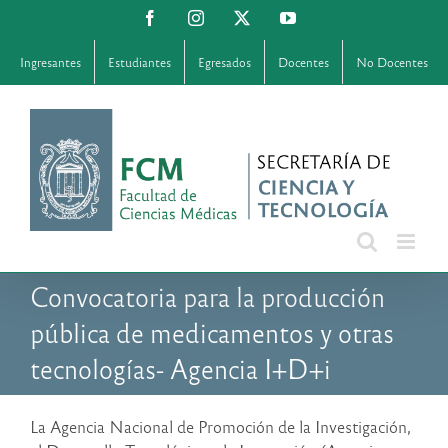
Saltar
Facebook
Instagram
X
YouTube
al
contenido
Ingresantes
Estudiantes
Egresados
Docentes
No Docentes
Convocatoria para la producción
pública de medicamentos y otras
tecnologías- Agencia I+D+i
La Agencia Nacional de Promoción de la Investigación,