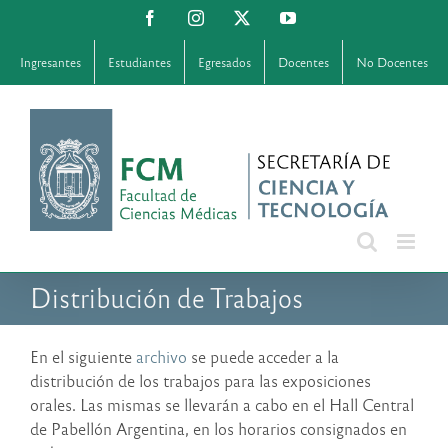
Saltar
Facebook
Instagram
X
YouTube
al
contenido
Ingresantes
Estudiantes
Egresados
Docentes
No Docentes
Distribución de Trabajos
En el siguiente
archivo
se puede acceder a la
distribución de los trabajos para las exposiciones
orales. Las mismas se llevarán a cabo en el Hall Central
de Pabellón Argentina, en los horarios consignados en