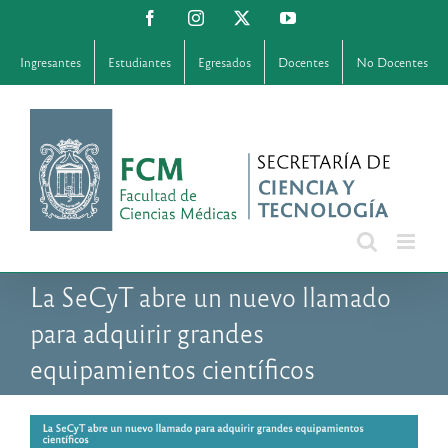
Saltar
Facebook
Instagram
X
YouTube
al
contenido
Ingresantes
Estudiantes
Egresados
Docentes
No Docentes
La SeCyT abre un nuevo llamado
para adquirir grandes
equipamientos científicos