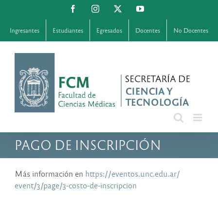
Saltar
Facebook
Instagram
X
YouTube
al
contenido
Ingresantes
Estudiantes
Egresados
Docentes
No Docentes
PAGO DE INSCRIPCIÓN
Más información en
https://eventos.unc.edu.ar/
event/3/page/3-costo-de-
inscripcion