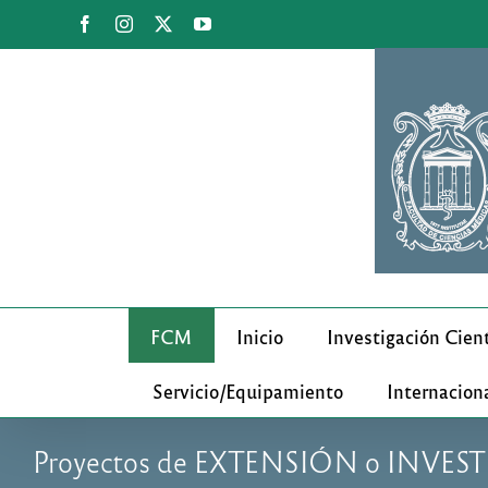
Saltar
Facebook
Instagram
X
YouTube
al
contenido
FCM
Inicio
Investigación Cient
Servicio/Equipamiento
Internacion
Proyectos de EXTENSIÓN o INVE