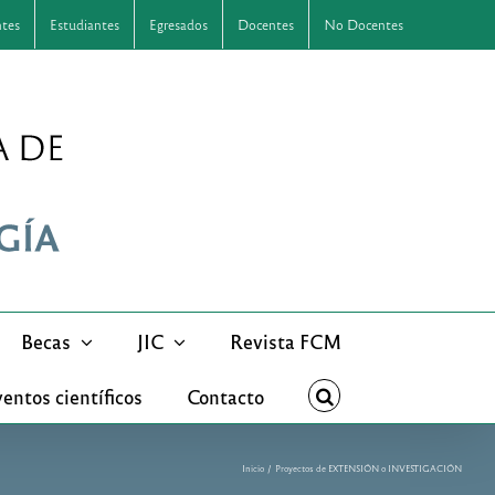
ntes
Estudiantes
Egresados
Docentes
No Docentes
Becas
JIC
Revista FCM
entos científicos
Contacto
Inicio
Proyectos de EXTENSIÓN o INVESTIGACIÓN