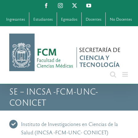
Saltar
Facebook
Instagram
X
YouTube
al
contenido
Ingresantes
Estudiantes
Egresados
Docentes
No Docentes
SE – INCSA -FCM-UNC-
CONICET
Instituto de Investigaciones en Ciencias de la
Salud (INCSA -FCM-UNC- CONICET)