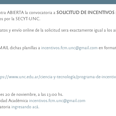
entra ABIERTA la convocatoria a
SOLICITUD DE INCENTIVOS 
ados por la SECYT-UNC.
os y envío online de la solicitud sera exactamente igual a los a
AIL dichas planillas a
incentivos.fcm.unc@gmail.com
en format
tps://www.unc.edu.ar/ciencia-y-tecnología/programa-de-incentiv
es 20 de noviembre, a las 13:00 hs.
Unidad Académica
incentivos.fcm.unc@gmail.com
atoria
ingresando acá.