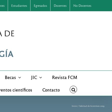
ntes
Estudiantes
Egresados
Docentes
No Docentes
Becas
JIC
Revista FCM
entos científicos
Contacto
Inicio
Solicitud de Incentivos 2019