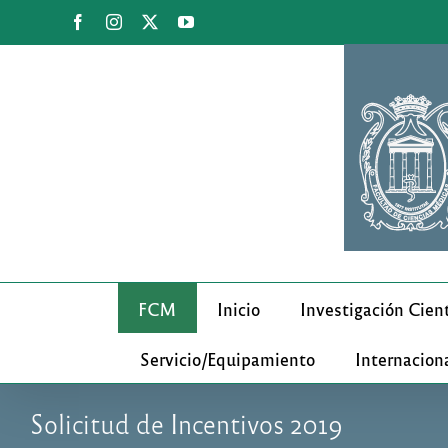
Saltar
Facebook
Instagram
X
YouTube
al
contenido
FCM
Inicio
Investigación Cient
Servicio/Equipamiento
Internacion
Solicitud de Incentivos 2019